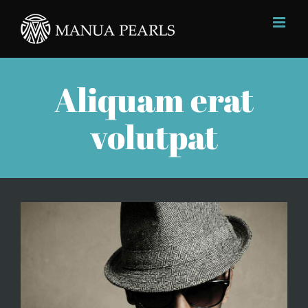
Skip
to
content
Aliquam erat
volutpat
View
Larger
Image