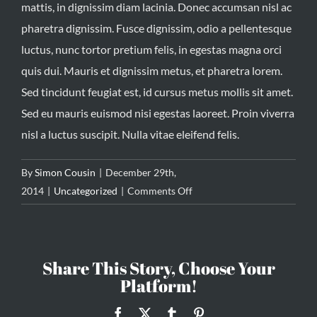
mattis, in dignissim diam lacinia. Donec accumsan nisl ac
pharetra dignissim. Fusce dignissim, odio a pellentesque
luctus, nunc tortor pretium felis, in egestas magna orci
quis dui. Mauris et dignissim metus, et pharetra lorem.
Sed tincidunt feugiat est, id cursus metus mollis sit amet.
Sed eu mauris euismod nisi egestas laoreet. Proin viverra
nisl a luctus suscipit. Nulla vitae eleifend felis.
By
Simon Cousin
|
December 29th,
on
2014
|
Uncategorized
|
Comments Off
Suspendisse
sed
sagittis
Share This Story, Choose Your
Platform!
Facebook
X
Tumblr
Pinterest