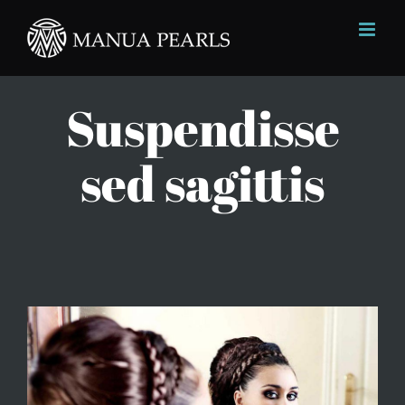
Skip
to
content
Suspendisse
sed sagittis
View
Larger
Image