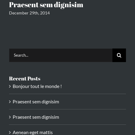
Praesent sem dignisim
P
December 29th, 2014
Dec
Search
for:
Recent Posts
Bonjour tout le monde !
Praesent sem dignisim
Praesent sem dignisim
Aenean eget mattis