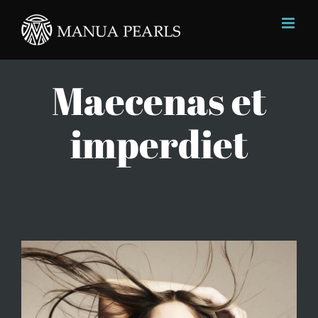
Skip
to
content
Maecenas et
imperdiet
View
Larger
Image