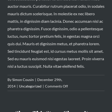
auctor mauris. Curabitur rutrum placerat odio, in sodales
mauris dictum scelerisque. In molestie ex nec libero
mattis, in dignissim diam lacinia. Donec accumsan nisl ac
pharetra dignissim. Fusce dignissim, odio a pellentesque
luctus, nunc tortor pretium felis, in egestas magna orci
quis dui. Mauris et dignissim metus, et pharetra lorem.
Sed tincidunt feugiat est, id cursus metus mollis sit amet.
Sed eu mauris euismod nisi egestas laoreet. Proin viverra
nisl a luctus suscipit. Nulla vitae eleifend felis.
By
Simon Cousin
|
December 29th,
on
2014
|
Uncategorized
|
Comments Off
Maecenas
et
imperdiet